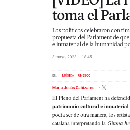
[VÍDEO] La 
toma el Par
Los políticos celebraron con tím
propuesta del Parlament de que 
e inmaterial de la humanidad po
3 mayo, 2023
18:45
MÚSICA
UNESCO
María Jesús Cañizares
El Pleno del Parlament ha defendi
patrimonio cultural e inmateria
podía ser de otra manera, los artist
catalana interpretando la
Gitana he