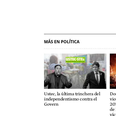
MÁS EN POLÍTICA
Ustec, la última trinchera del
Dos
independentismo contra el
vio
Govern
201
de 
víc