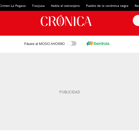
Crimen La Pegaso
Tracjusa
Habla el extranjero
Pueblo de la cerámica negra
Re
Pásate al MODO AHORRO