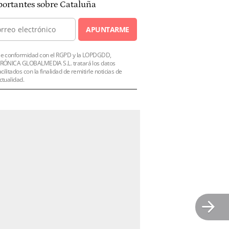
ortantes sobre Cataluña
APUNTARME
e conformidad con el RGPD y la LOPDGDD,
RÓNICA GLOBALMEDIA S.L. tratará los datos
acilitados con la finalidad de remitirle noticias de
ctualidad.