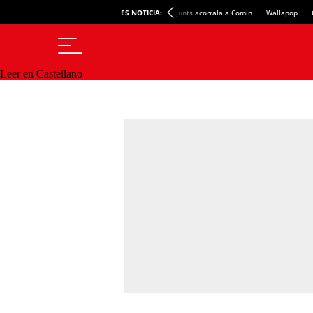
ES NOTICIA:
Junts acorrala a Comín
Wallapop
Leer en Castellano