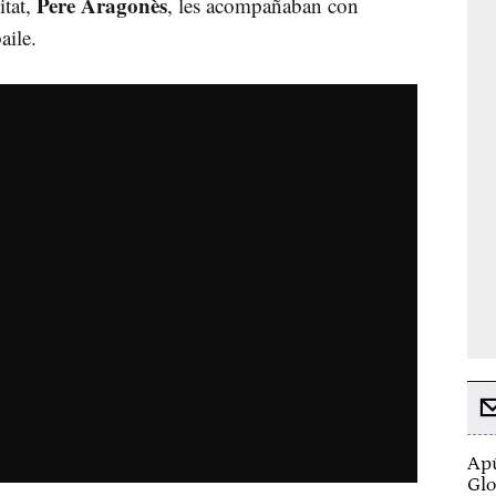
Pere Aragonès
itat,
, les acompañaban con
aile.
Apú
Glo