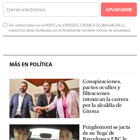
APUNTARME
De conformidad con el RGPD y la LOPDGDD, CRÓNICA GLOBALMEDIA S.L.
tratará los datos facilitados con la finalidad de remitirle noticias de actualidad.
MÁS EN POLÍTICA
Conspiraciones,
pactos ocultos y
filtraciones
intoxican la carrera
por la alcaldía de
Girona
Puigdemont se jacta
de su 'fuga' de
Barcelona y ERC le