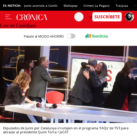
ES NOTICIA:
Junts acorrala a Comín
Wallapop
Crimen La Pegaso
Tracjusa
H
Leer en Castellano
Pásate al MODO AHORRO
Diputados de Junts per Catalunya irrumpen en el programa 'FAQs' de TV3 para
abrazar al presidente Quim Torra / JxCAT