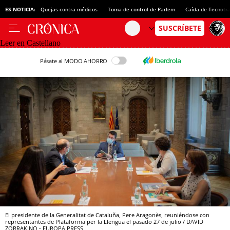
ES NOTICIA:
Quejas contra médicos
Toma de control de Parlem
Caída de Tecnotr
Leer en Castellano
Pásate al MODO AHORRO
El presidente de la Generalitat de Cataluña, Pere Aragonès, reuniéndose con
representantes de Plataforma per la Llengua el pasado 27 de julio / DAVID
ZORRAKINO - EUROPA PRESS