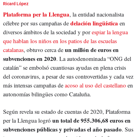
GENERALITAT DE CATALUÑA
BILINGÜISMO
NACIONALISMO
Ricard López
Plataforma per la Llengua
, la entidad nacionalista
LENGUA CATALANA
LENGUA CASTELLANA
PROCÉS
SUBVENCIONES
delación lingüística
célebre por sus campañas de
en
DIPUTACIÓN DE BARCELONA
GOVERN
PLATAFORMA PER LA LLENGUA
diversos ámbitos de la sociedad y por
espiar la lengua
GENERALITAT VALENCIANA
que hablan los niños en los patios de las escuelas
un millón de euros en
catalanas
, obtuvo cerca de
subvenciones en 2020
. La autodenominada “ONG del
catalán” se embolsó cuantiosas ayudas en plena crisis
del coronavirus, a pesar de sus controvertidas y cada vez
más intensas campañas de
acoso al uso del castellano
en
autonomías bilingües como Cataluña.
Según revela su estado de cuentas de 2020, Plataforma
un total de 955.306,68 euros en
per la Llengua logró
subvenciones públicas y privadas el año pasado
. Sus