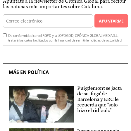
Apúntate a la newsletter de Crónica Global para recibir
las noticias más importantes sobre Cataluña.
APUNTARME
De conformidad con el RGPD y la LOPDGDD, CRÓNICA GLOBALMEDIA S.L.
tratará los datos facilitados con la finalidad de remitirle noticias de actualidad.
MÁS EN POLÍTICA
Puigdemont se jacta
de su 'fuga' de
Barcelona y ERC le
recuerda que "solo
hizo el ridículo"