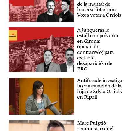
de la manta': de
hacerse fotos con
Vox a votar a Orriols
A Junqueras le
estalla un polvorín
en Girona:
operación
contrarreloj para
evitar la
desaparición de
ERC
Antifraude investiga
la contratación de la
hija de Sílvia Orriols
en Ripoll
Marc Puigtió
renuncia a ser el