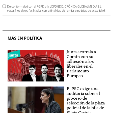
De conformidad con el RGPD y la LOPDGDD, CRÓNICA GLOBALMEDIA S.L.
tratará los datos facilitados con la finalidad de remitirle noticias de actualidad.
MÁS EN POLÍTICA
Junts acorrala a
Comín con su
adhesión a los
liberales en el
Parlamento
Europeo
El PSC exige una
auditoría sobre el
proceso de
selección de la plaza
policial de la hija de
Sílvia Orriols