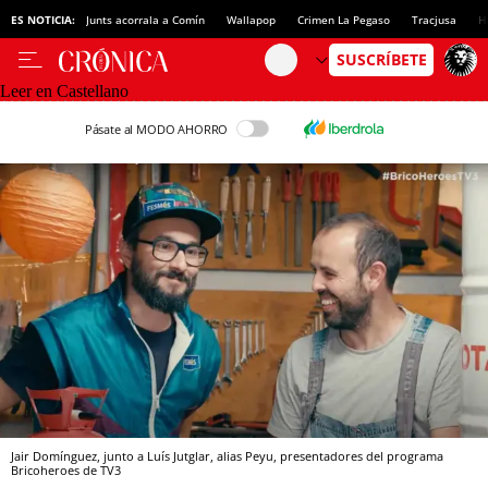
ES NOTICIA:
Junts acorrala a Comín
Wallapop
Crimen La Pegaso
Tracjusa
H
Leer en Castellano
Pásate al MODO AHORRO
Jair Domínguez, junto a Luís Jutglar, alias Peyu, presentadores del programa
Bricoheroes de TV3