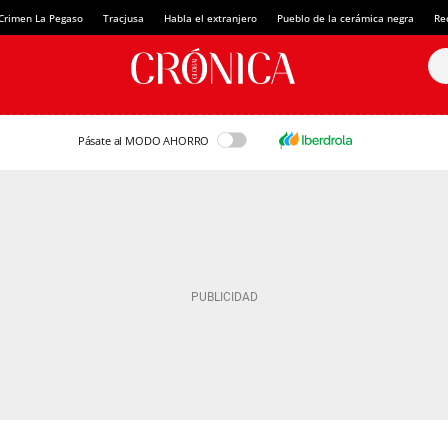
Crimen La Pegaso
Tracjusa
Habla el extranjero
Pueblo de la cerámica negra
Re
Pásate al MODO AHORRO