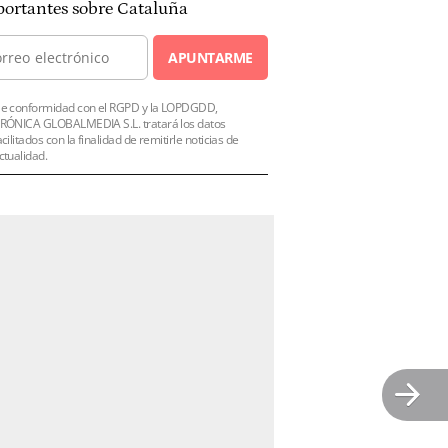
ortantes sobre Cataluña
APUNTARME
e conformidad con el RGPD y la LOPDGDD,
RÓNICA GLOBALMEDIA S.L. tratará los datos
acilitados con la finalidad de remitirle noticias de
ctualidad.