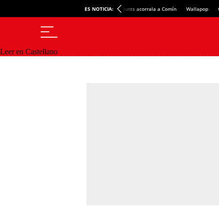
ES NOTICIA:
Junts acorrala a Comín
Wallapop
Leer en Castellano