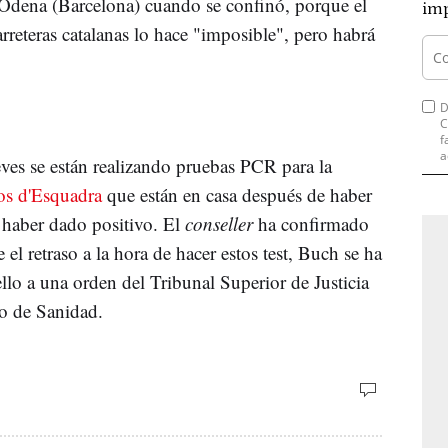
'Òdena (Barcelona) cuando se confinó, porque el
imp
rreteras catalanas lo hace "imposible", pero habrá
D
C
f
a
ves se están realizando pruebas PCR para la
s d'Esquadra
que están en casa después de haber
 haber dado positivo. El
conseller
ha confirmado
e el retraso a la hora de hacer estos test, Buch se ha
llo a una orden del Tribunal Superior de Justicia
io de Sanidad.