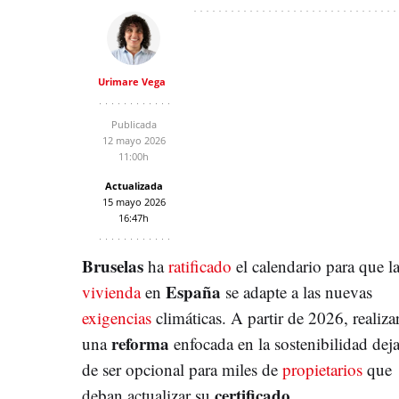
Urimare Vega
Publicada
12 mayo 2026
11:00h
Actualizada
15 mayo 2026
16:47h
Bruselas
ha
ratificado
el calendario para que l
España
vivienda
en
se adapte a las nuevas
exigencias
climáticas. A partir de 2026, realiza
reforma
una
enfocada en la sostenibilidad deja
de ser opcional para miles de
propietarios
que
certificado
deban actualizar su
.