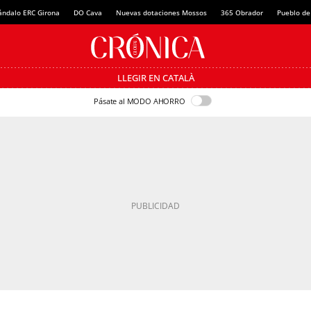
ándalo ERC Girona
DO Cava
Nuevas dotaciones Mossos
365 Obrador
Pueblo de
LLEGIR EN CATALÀ
Pásate al MODO AHORRO