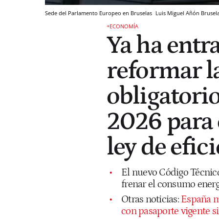
Sede del Parlamento Europeo en Bruselas
Luis Miguel Añón
Brusel
+ECONOMÍA
Ya ha entra
reformar l
obligatori
2026 para 
ley de efic
El nuevo Código Técnico 
frenar el consumo energ
Otras noticias:
España ma
con pasaporte vigente si