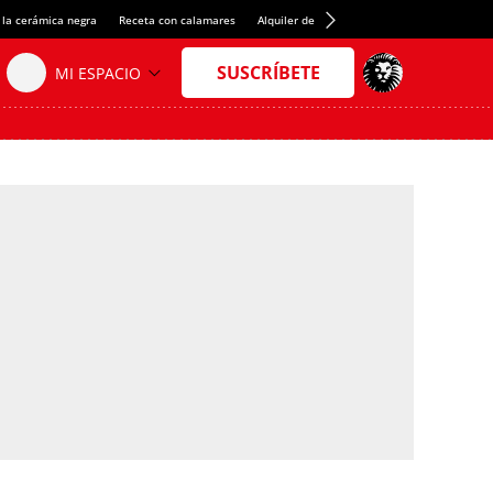
 la cerámica negra
Receta con calamares
Alquiler de habitaciones en España
Créd