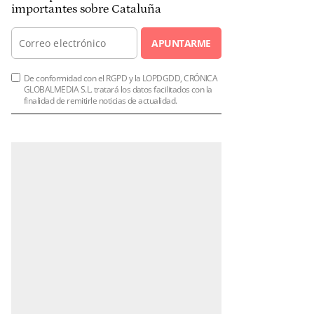
importantes sobre Cataluña
APUNTARME
De conformidad con el RGPD y la LOPDGDD, CRÓNICA
GLOBALMEDIA S.L. tratará los datos facilitados con la
finalidad de remitirle noticias de actualidad.