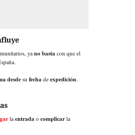
nfluye
no basta
omunitarios, ya
con que el
España.
ma
desde
fecha
expedición
su
de
.
as
egar
entrada
complicar
la
o
la