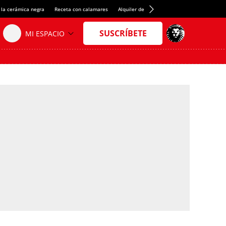
 la cerámica negra
Receta con calamares
Alquiler de habitaciones en España
Créd