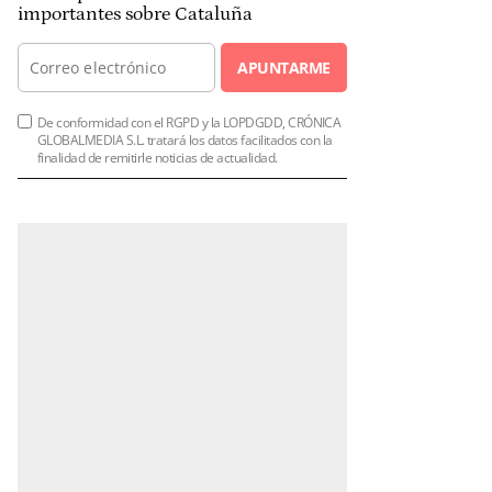
importantes sobre Cataluña
APUNTARME
De conformidad con el RGPD y la LOPDGDD, CRÓNICA
GLOBALMEDIA S.L. tratará los datos facilitados con la
finalidad de remitirle noticias de actualidad.