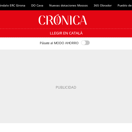
ándalo ERC Girona
DO Cava
Nuevas dotaciones Mossos
365 Obrador
Pueblo de
LLEGIR EN CATALÀ
Pásate al MODO AHORRO