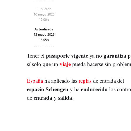
Publicada
10 mayo 2026
19:00h
Actualizada
13 mayo 2026
16:05h
pasaporte vigente
no garantiza
Tener el
ya
p
viaje
sí solo que un
pueda hacerse sin problem
España
ha aplicado las
reglas
de entrada del
espacio
Schengen
endurecido
y ha
los contro
entrada
salida
de
y
.