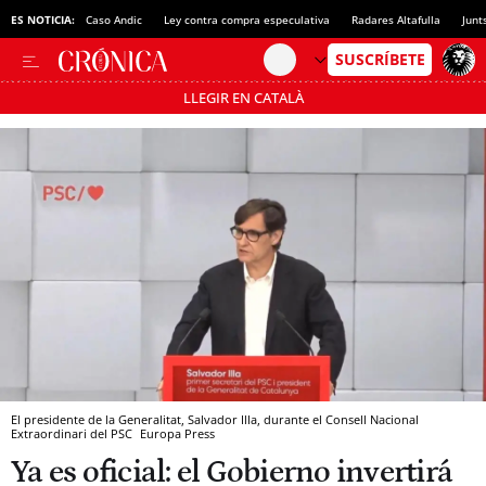
ES NOTICIA:
Caso Andic
Ley contra compra especulativa
Radares Altafulla
Junt
LLEGIR EN CATALÀ
Pásate al MODO AHORRO
El presidente de la Generalitat, Salvador Illa, durante el Consell Nacional
Extraordinari del PSC
Europa Press
Ya es oficial: el Gobierno invertirá