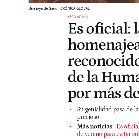
Una joya de Gaudí
CRÓNICA GLOBAL
+ECONOMÍA
Es oficial: 
homenajea 
reconocid
de la Huma
por más de
Su genialidad pasa de la
precioso
Más noticias:
Es oficia
de verano para evitar su