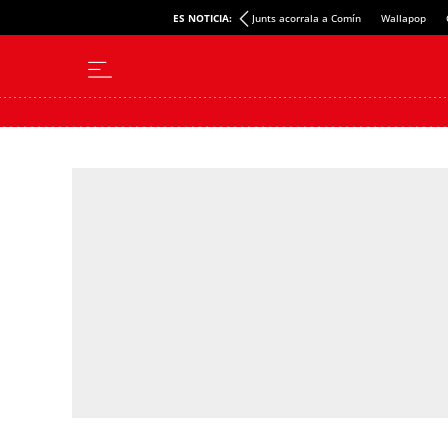
ES NOTICIA:
Junts acorrala a Comín
Wallapop