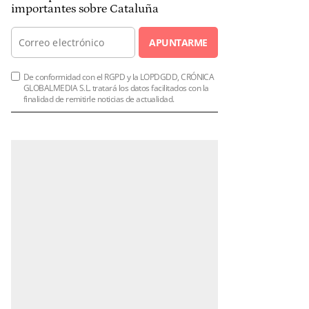
importantes sobre Cataluña
APUNTARME
De conformidad con el RGPD y la LOPDGDD, CRÓNICA
GLOBALMEDIA S.L. tratará los datos facilitados con la
finalidad de remitirle noticias de actualidad.