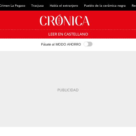
Crimen La Pegaso
Tracjusa
Habla el extranjero
Pueblo de la cerámica negra
Re
LEER EN CASTELLANO
Pásate al MODO AHORRO