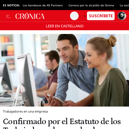
ES NOTICIA:
Los bandazos de AX Partners
Carrera por la alcaldía de Girona
La sec
LEER EN CASTELLANO
Pásate al MODO AHORRO
Trabajadores en una empresa
Confirmado por el Estatuto de los