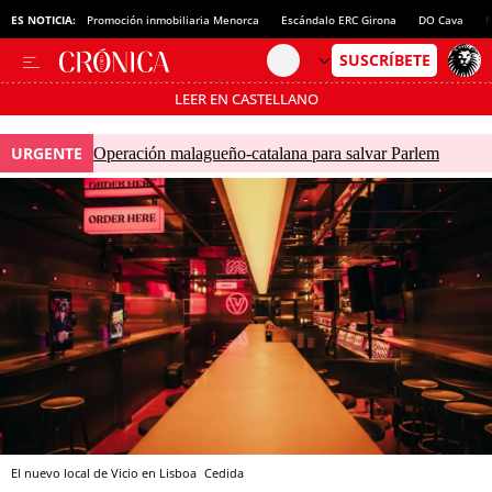
ES NOTICIA:
Promoción inmobiliaria Menorca
Escándalo ERC Girona
DO Cava
N
LEER EN CASTELLANO
Pásate al MODO AHORRO
URGENTE
Operación malagueño-catalana para salvar Parlem
El nuevo local de Vicio en Lisboa
Cedida