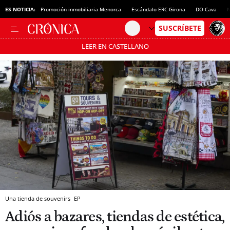
ES NOTICIA:
Promoción inmobiliaria Menorca
Escándalo ERC Girona
DO Cava
N
LEER EN CASTELLANO
Pásate al MODO AHORRO
Una tienda de souvenirs
EP
Adiós a bazares, tiendas de estética,