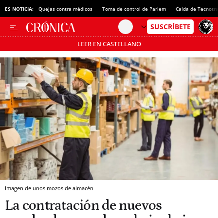
ES NOTICIA:
Quejas contra médicos
Toma de control de Parlem
Caída de Tecnotr
LEER EN CASTELLANO
Pásate al MODO AHORRO
Imagen de unos mozos de almacén
La contratación de nuevos