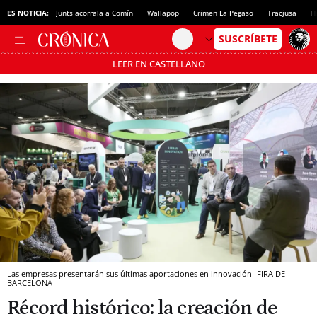
ES NOTICIA:
Junts acorrala a Comín
Wallapop
Crimen La Pegaso
Tracjusa
H
LEER EN CASTELLANO
Pásate al MODO AHORRO
Las empresas presentarán sus últimas aportaciones en innovación
FIRA DE
BARCELONA
Récord histórico: la creación de