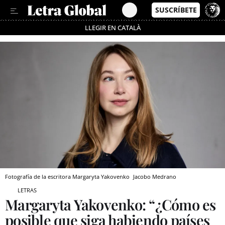
LLEGIR EN CATALÀ
Pásate al MODO AHORRO
Fotografía de la escritora Margaryta Yakovenko
Jacobo Medrano
LETRAS
Margaryta Yakovenko: “¿Cómo es
posible que siga habiendo países