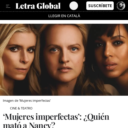
LLEGIR EN CATALÀ
Pásate al MODO AHORRO
Imagen de 'Mujeres imperfectas'
CINE & TEATRO
‘Mujeres imperfectas’: ¿Quién
mató a Nancy?