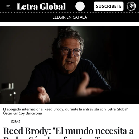
LLEGIR EN CATALÀ
Pásate al MODO AHORRO
El abogado internacional Reed Brody, durante la entrevista con 'Letra Global'
Òscar Gil Coy
Barcelona
IDEAS
Reed Brody: "El mundo necesita a