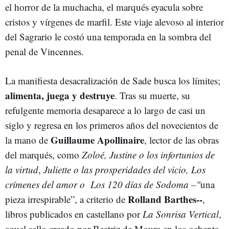
el horror de la muchacha, el marqués eyacula sobre
cristos y vírgenes de marfil. Este viaje alevoso al interior
del Sagrario le costó una temporada en la sombra del
penal de Vincennes.
La manifiesta desacralización de Sade busca los límites;
alimenta, juega y destruye
. Tras su muerte, su
refulgente memoria desaparece a lo largo de casi un
siglo y regresa en los primeros años del novecientos de
Guillaume Apollinaire
la mano de
, lector de las obras
del marqués, como
Zoloé, Justine o los infortunios de
la virtud
,
Juliette o las prosperidades del vicio,
Los
crímenes del amor o Los 120 días de Sodoma –"
una
Rolland Barthes--
pieza irrespirable”, a criterio de
,
libros publicados en castellano por
La Sonrisa Vertical
,
aquel sello creado por Beatriz de Moura en los ochenta,