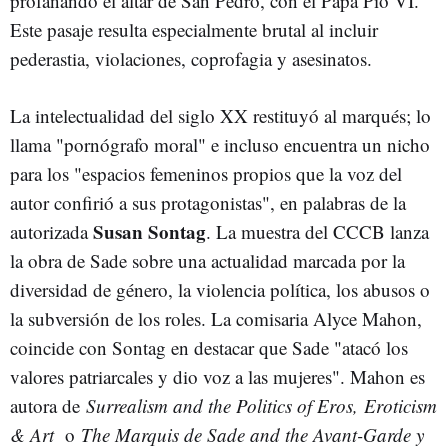
profanando el altar de San Pedro, con el Papa Pío VI.
Este pasaje resulta especialmente brutal al incluir
pederastia, violaciones, coprofagia y asesinatos.
La intelectualidad del siglo XX restituyó al marqués; lo
llama "pornógrafo moral" e incluso encuentra un nicho
para los "espacios femeninos propios que la voz del
autor confirió a sus protagonistas", en palabras de la
Susan Sontag
autorizada
. La muestra del CCCB lanza
la obra de Sade sobre una actualidad marcada por la
diversidad de género, la violencia política, los abusos o
la subversión de los roles. La comisaria Alyce Mahon,
coincide con Sontag en destacar que Sade "atacó los
valores patriarcales y dio voz a las mujeres". Mahon es
autora de
Surrealism and the Politics of Eros,
Eroticism
& Art
o
The Marquis de Sade and the Avant-
Garde y