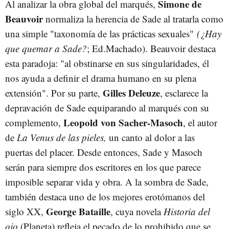
Simone de
Al analizar la obra global del marqués,
Beauvoir
normaliza la herencia de Sade al tratarla como
una simple "taxonomía de las prácticas sexuales"
(¿Hay
que quemar a Sade?
; Ed.Machado). Beauvoir destaca
esta paradoja: "al obstinarse en sus singularidades, él
nos ayuda a definir el drama humano en su plena
Gilles Deleuze
extensión". Por su parte,
, esclarece la
depravación de Sade equiparando al marqués con su
Leopold von Sacher-Masoch
complemento,
, el autor
de
La Venus de las pieles,
un canto al dolor a las
puertas del placer. Desde entonces, Sade y Masoch
serán para siempre dos escritores en los que parece
imposible separar vida y obra. A la sombra de Sade,
también destaca uno de los mejores erotómanos del
George Bataille
siglo XX,
, cuya novela
Historia del
ojo
(Planeta) refleja el pecado de lo prohibido que se