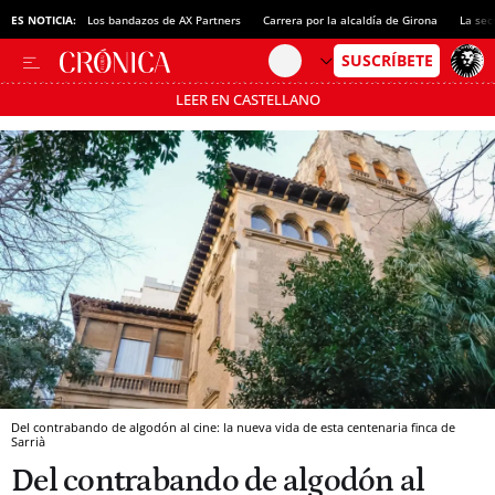
ES NOTICIA:
Los bandazos de AX Partners
Carrera por la alcaldía de Girona
La sec
LEER EN CASTELLANO
Pásate al MODO AHORRO
Del contrabando de algodón al cine: la nueva vida de esta centenaria finca de
Sarrià
Del contrabando de algodón al