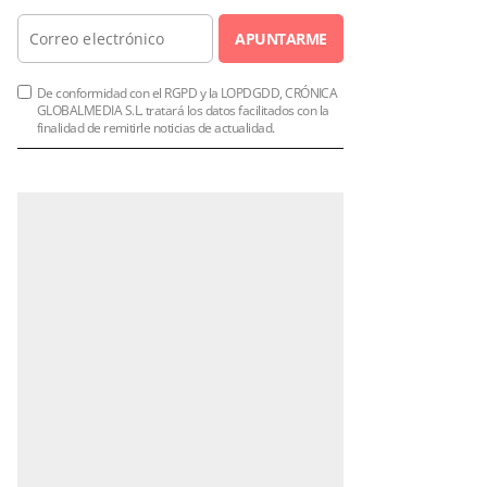
APUNTARME
De conformidad con el RGPD y la LOPDGDD, CRÓNICA
GLOBALMEDIA S.L. tratará los datos facilitados con la
finalidad de remitirle noticias de actualidad.