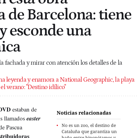
 de Barcelona: tiene
a y esconde una
nica
a fachada y mirar con atención los detalles de la
a leyenda y enamora a National Geographic, la playa
el verano: "Destino idílico"
DVD
estaban de
Noticias relacionadas
easter
os llamados
No es un zoo, el destino de
de Pascua
Cataluña que garantiza un
stribuidoras
baño entre hipopótamos y