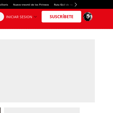
lítoris
Nuevo tresmil de los Pirineos
Ruta fácil de montaña
El arroz más meloso