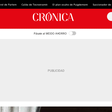
rol de Parlem
Caída de Tecnotramit
El plan oculto de Puigdemont
Succionador de c
Pásate al MODO AHORRO