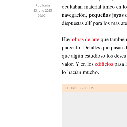
ocultaban material único en l
Publicada
13 julio 2025
pequeñas joyas
navegación,
q
09:00h
dispuestas allí para los más a
Hay
obras de arte
que también
parecido. Detalles que pasan 
que algún estudioso los descu
valor. Y en los
edificios
pasa 
lo hacían mucho.