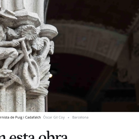
rnista de Puig i Cadafalch
Òscar Gil Coy
Barcelona
n esta obra