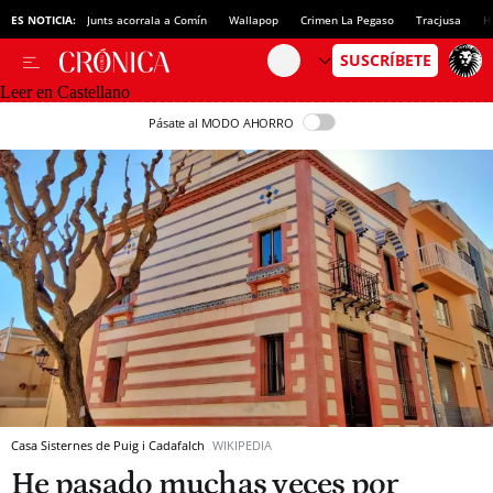
ES NOTICIA:
Junts acorrala a Comín
Wallapop
Crimen La Pegaso
Tracjusa
H
Leer en Castellano
Pásate al MODO AHORRO
Casa Sisternes de Puig i Cadafalch
WIKIPEDIA
He pasado muchas veces por