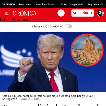
ES NOTICIA:
'Ikea chino'
Aerolínea Starlux
'Fintech' suspendida
Fugitivo en Sitg
Leer en Castellano
Pásate al MODO AHORRO
Este es el lujoso hotel de Barcelona que alojó a Obama, Spielberg y Bruce
Springsteen
CRÓNICA GLOBAL