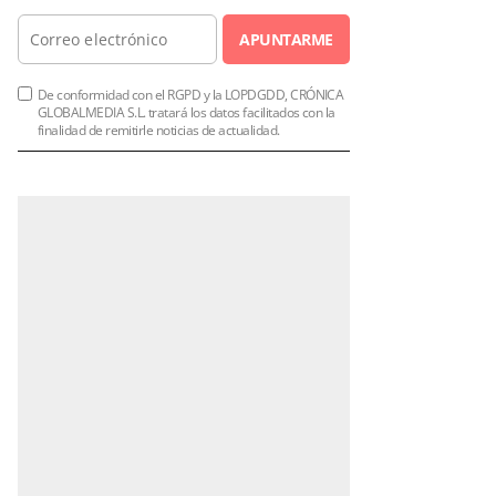
APUNTARME
De conformidad con el RGPD y la LOPDGDD, CRÓNICA
GLOBALMEDIA S.L. tratará los datos facilitados con la
finalidad de remitirle noticias de actualidad.