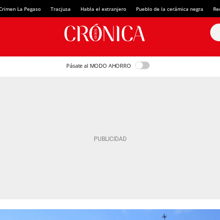
Crimen La Pegaso
Tracjusa
Habla el extranjero
Pueblo de la cerámica negra
Re
Pásate al MODO AHORRO