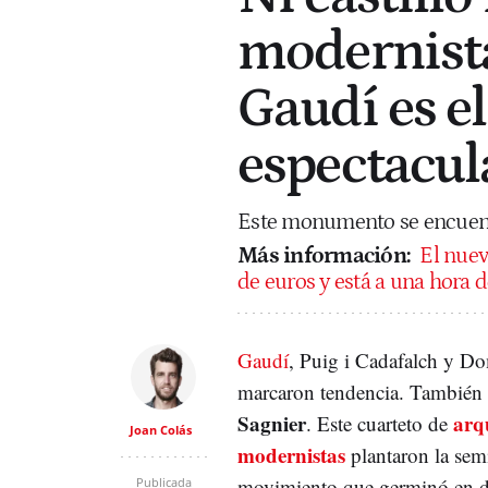
modernista
Gaudí es el
espectacul
Este monumento se encuentr
Más información:
El nuev
de euros y está a una hora 
Gaudí
, Puig i Cadafalch y D
marcaron tendencia. También 
Sagnier
arq
. Este cuarteto de
Joan Colás
modernistas
plantaron la sem
movimiento que germinó en dé
Publicada