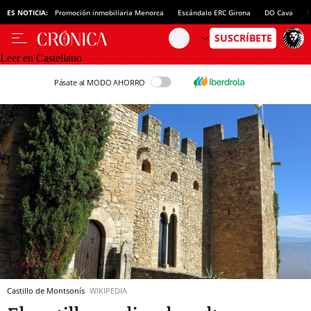
ES NOTICIA:
Promoción inmobiliaria Menorca
Escándalo ERC Girona
DO Cava
N
Leer en Castellano
Pásate al MODO AHORRO
Castillo de Montsonís
WIKIPEDIA