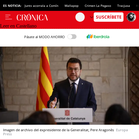
ES NOTICIA:
Junts acorrala a Comín
Wallapop
Crimen La Pegaso
Tracjusa
H
Leer en Castellano
Pásate al MODO AHORRO
Imagen de archivo del expresidente de la Generalitat, Pere Aragonès
Europa
Press