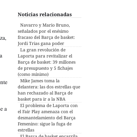
Noticias relacionadas
Navarro y Mario Bruno,
señalados por el enésimo
za,
fracaso del Barça de basket:
Jordi Trias gana poder
La gran revolución de
a
Laporta para revitalizar el
Barça de basket: 39 millones
de presupuesto y 5 fichajes
(como mínimo)
Mike James toma la
ente
delantera: las dos estrellas que
han rechazado al Barça de
basket para ir a la NBA
El problema de Laporta con
e a
el Fair Play amenaza con el
desmantelamiento del Barça
Femenino: sigue la fuga de
estrellas
El Barça de basket encarrila