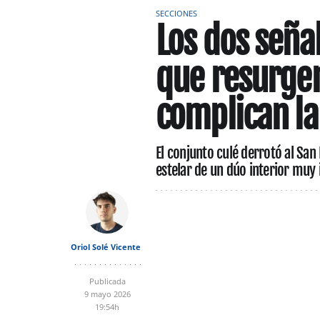
SECCIONES
Los dos seña
que resurgen
complican la
El conjunto culé derrotó al Sa
estelar de un dúo interior muy
Oriol Solé Vicente
Publicada
9 mayo 2026
19:54h