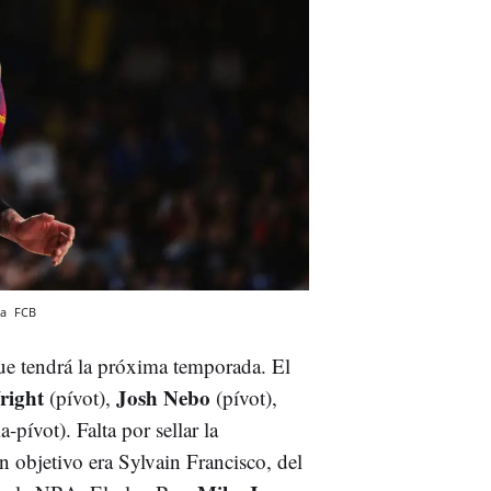
na
FCB
 que tendrá la próxima temporada. El
right
Josh Nebo
(pívot),
(pívot),
la-pívot). Falta por sellar la
n objetivo era Sylvain Francisco, del