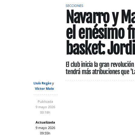
SECCIONES
Navarro y Ma
el enésimo f
basket: Jord
El club inicia la gran revoluci
tendrá más atribuciones que '
Lluís Regàs
Víctor Malo
Publicada
9 mayo 2026
00:18h
Actualizada
9 mayo 2026
09:55h