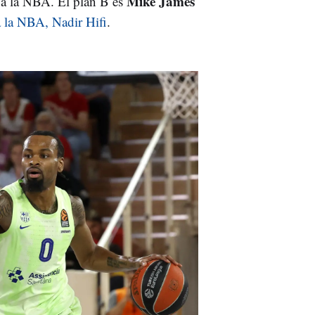
Mike James
r a la NBA. El plan B es
a la NBA, Nadir Hifi
.