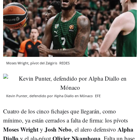
Moses Wright, pívot del Zalgiris
REDES
Kevin Punter, defendido por Alpha Diallo en Mónaco
EFE
Cuatro de los cinco fichajes que llegarán, como
mínimo, ya están cerrados a falta de firma: los pívots
Moses
Wright
Josh
Nebo
Alpha
y
, el alero defensivo
Diallo
Olivier
Nkamhoua
y el ala-pívot
. Falta un base