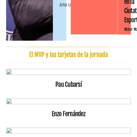
en la
Artur López
Ciutat
Espor
Víctor M
El MVP y las tarjetas de la jornada
Pau Cubarsí
Enzo Fernández