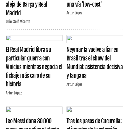
aleja de Barça y Real
una vía 'low-cost'
Madrid
Artur López
Oriol Solé Vicente
El Real Madrid libra su
Neymar la vuelve a liar en
particular guerra con
Brasil tras el show del
Vinicius mientras negocia el
Mundial: asistencia decisiva
fichaje más caro de su
y tangana
historia
Artur López
Artur López
Leo Messi dona 80.000
Tras los pasos de Cucurella: