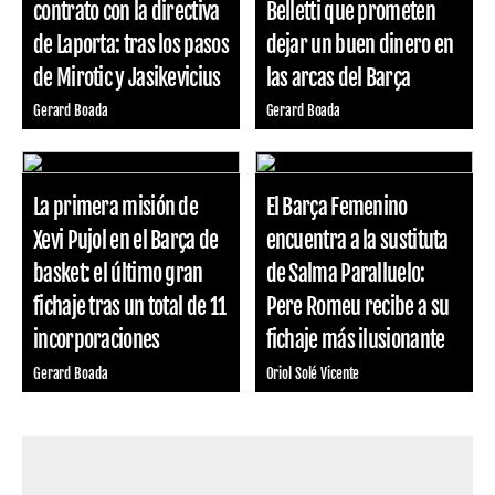
contrato con la directiva
Belletti que prometen
de Laporta: tras los pasos
dejar un buen dinero en
de Mirotic y Jasikevicius
las arcas del Barça
Gerard Boada
Gerard Boada
La primera misión de
El Barça Femenino
Xevi Pujol en el Barça de
encuentra a la sustituta
basket: el último gran
de Salma Paralluelo:
fichaje tras un total de 11
Pere Romeu recibe a su
incorporaciones
fichaje más ilusionante
Gerard Boada
Oriol Solé Vicente