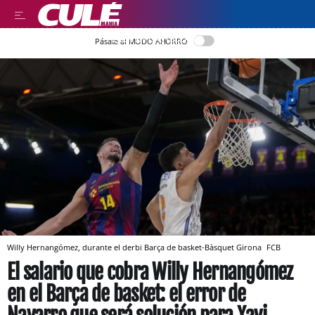
LEER EN CASTELLANO
Pásate al MODO AHORRO
Willy Hernangómez, durante el derbi Barça de basket-Bàsquet Girona
FCB
El salario que cobra Willy Hernangómez
en el Barça de basket: el error de