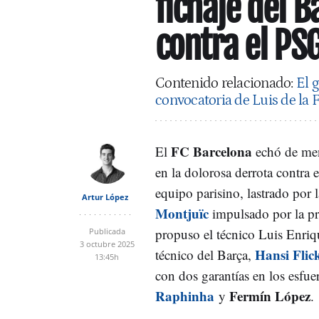
fichaje del B
contra el PS
Contenido relacionado:
El 
convocatoria de Luis de la 
FC Barcelona
El
echó de meno
en la dolorosa derrota contra 
equipo parisino, lastrado por l
Artur López
Montjuïc
impulsado por la pr
propuso el técnico Luis Enriqu
Publicada
3 octubre 2025
Hansi Flic
técnico del Barça,
13:45h
con dos garantías en los esfu
Raphinha
Fermín López
y
.