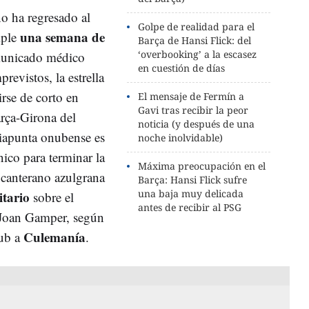
no ha regresado al
Golpe de realidad para el
una semana de
mple
Barça de Hansi Flick: del
‘overbooking’ a la escasez
municado médico
en cuestión de días
revistos, la estrella
irse de corto en
El mensaje de Fermín a
Gavi tras recibir la peor
arça-Girona del
noticia (y después de una
iapunta onubense es
noche inolvidable)
ico para terminar la
Máxima preocupación en el
 canterano azulgrana
Barça: Hansi Flick sufre
una baja muy delicada
itario
sobre el
antes de recibir al PSG
 Joan Gamper, según
Culemanía
ub a
.