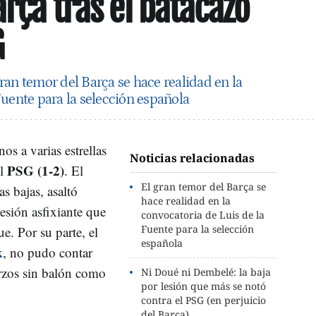
arça tras el batacazo
G
gran temor del Barça se hace realidad en la
Fuente para la selección española
s a varias estrellas
Noticias relacionadas
PSG (1-2)
el
. El
El gran temor del Barça se
as bajas, asaltó
hace realidad en la
esión asfixiante que
convocatoria de Luis de la
Fuente para la selección
e. Por su parte, el
española
k
, no pudo contar
erzos sin balón como
Ni Doué ni Dembelé: la baja
por lesión que más se notó
contra el PSG (en perjuicio
del Barça)