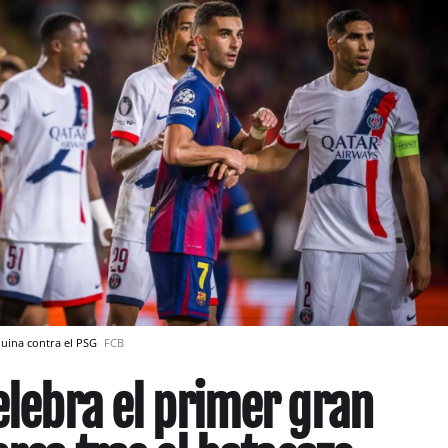
quina contra el PSG
FCB
celebra el primer gran