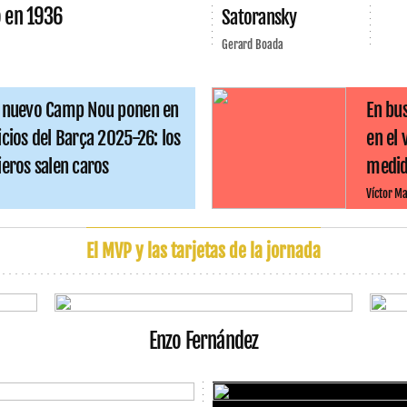
o en 1936
Satoransky
Gerard Boada
l nuevo Camp Nou ponen en
En bus
icios del Barça 2025-26: los
en el
ieros salen caros
medida
Víctor Ma
El MVP y las tarjetas de la jornada
Enzo Fernández