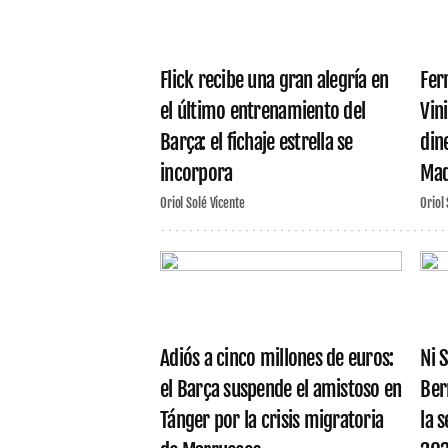
Flick recibe una gran alegría en
Fer
el último entrenamiento del
Vini
Barça: el fichaje estrella se
din
incorpora
Mad
Oriol Solé Vicente
Oriol
Adiós a cinco millones de euros:
Ni 
el Barça suspende el amistoso en
Ber
Tánger por la crisis migratoria
la s