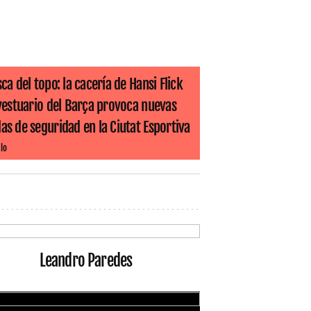
ca del topo: la cacería de Hansi Flick
 vestuario del Barça provoca nuevas
s de seguridad en la Ciutat Esportiva
lo
Leandro Paredes