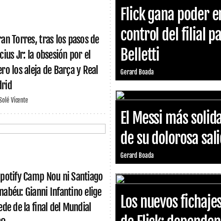
Flick gana poder e
control del filial p
ran Torres, tras los pasos de
Belletti
cius Jr: la obsesión por el
ero los aleja de Barça y Real
Gerard Boada
rid
 Solé Vicente
El Messi más solid
de su dolorosa sal
Gerard Boada
Spotify Camp Nou ni Santiago
nabéu: Gianni Infantino elige
Los nuevos fichaje
ede de la final del Mundial