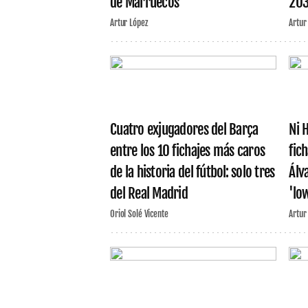
de Marruecos
20
Artur López
Artur
Cuatro exjugadores del Barça
Ni 
entre los 10 fichajes más caros
fic
de la historia del fútbol: solo tres
Álv
del Real Madrid
'lo
Oriol Solé Vicente
Artur