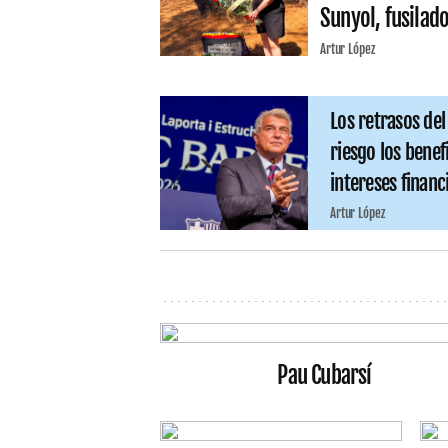
Sunyol, fusilad
Artur López
Los retrasos de
riesgo los benef
intereses financ
Artur López
Pau Cubarsí