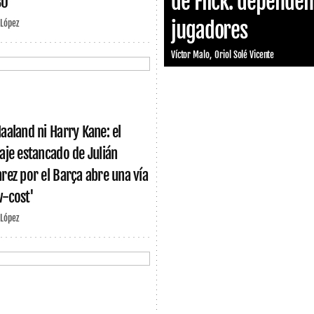
de Flick: dependen 
30
jugadores
 López
Víctor Malo
Oriol Solé Vicente
Haaland ni Harry Kane: el
haje estancado de Julián
arez por el Barça abre una vía
w-cost'
 López