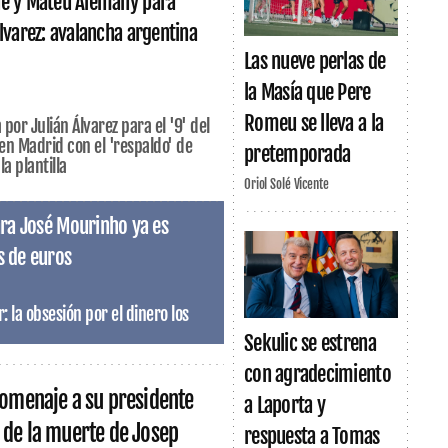
ne y Mateu Alemany para
Álvarez: avalancha argentina
Las nueve perlas de
la Masía que Pere
Romeu se lleva a la
 por Julián Álvarez para el '9' del
n Madrid con el 'respaldo' de
pretemporada
a plantilla
Oriol Solé Vicente
para José Mourinho ya es
s de euros
r: la obsesión por el dinero los
Sekulic se estrena
con agradecimiento
homenaje a su presidente
a Laporta y
 de la muerte de Josep
respuesta a Tomas