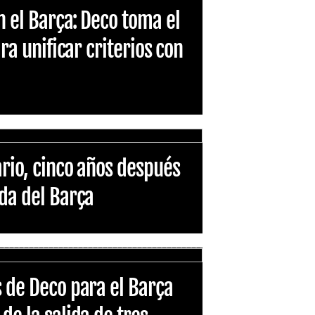
n el Barça: Deco toma el
ara unificar criterios con
ario, cinco años después
ida del Barça
s de Deco para el Barça