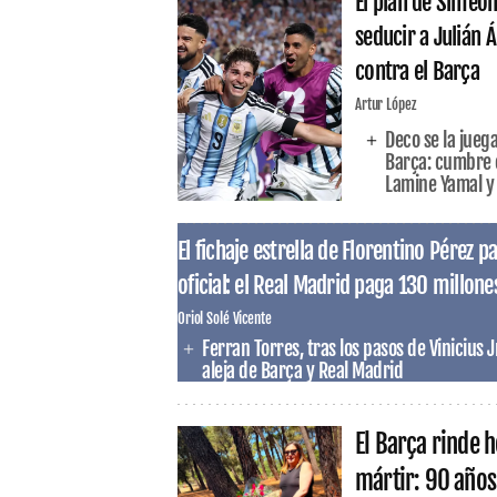
El plan de Simeo
seducir a Julián 
contra el Barça
Artur López
Deco se la juega
Barça: cumbre e
Lamine Yamal y l
El fichaje estrella de Florentino Pérez 
oficial: el Real Madrid paga 130 millone
Oriol Solé Vicente
Ferran Torres, tras los pasos de Vinicius J
aleja de Barça y Real Madrid
El Barça rinde 
mártir: 90 años