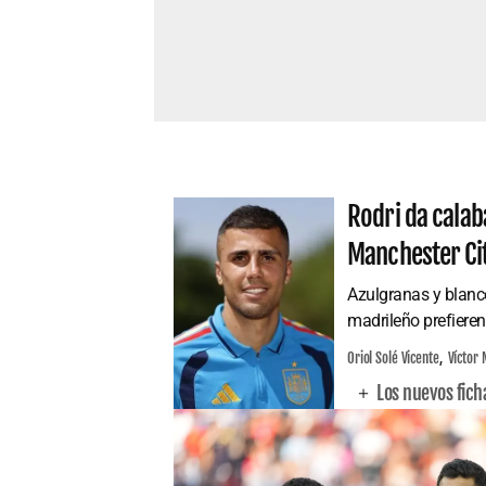
Rodri da calab
Manchester Ci
Azulgranas y blanco
madrileño prefieren
Oriol Solé Vicente
Víctor 
Los nuevos fich