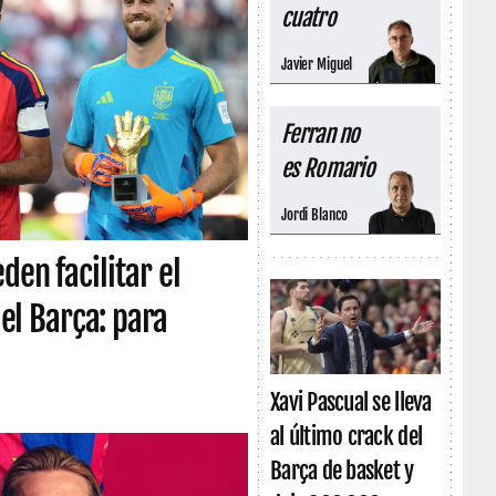
cuatro
Javier Miguel
Ferran no
es Romario
Jordi Blanco
den facilitar el
 el Barça: para
Xavi Pascual se lleva
al último crack del
Barça de basket y