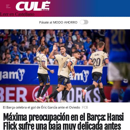
Leer en Castellano
Pásate al MODO AHORRO
El Barça celebra el gol de Éric García ante el Oviedo
FCB
Máxima preocupación en el Barça: Hansi
Flick sufre una baja muy delicada antes