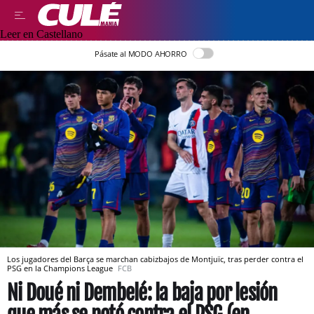
Leer en Castellano
Pásate al MODO AHORRO
Los jugadores del Barça se marchan cabizbajos de Montjuïc, tras perder contra el
PSG en la Champions League
FCB
Ni Doué ni Dembelé: la baja por lesión