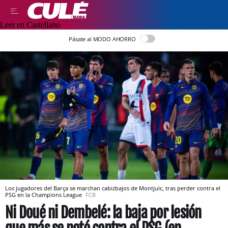
Leer en Castellano
Pásate al MODO AHORRO
Los jugadores del Barça se marchan cabizbajos de Montjuïc, tras perder contra el
PSG en la Champions League
FCB
Ni Doué ni Dembelé: la baja por lesión