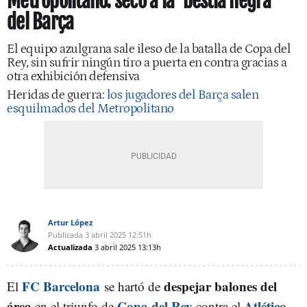
Metropolitano: secó a la ‘bestia negra’
del Barça
El equipo azulgrana sale ileso de la batalla de Copa del
Rey, sin sufrir ningún tiro a puerta en contra gracias a
otra exhibición defensiva
Heridas de guerra:
los jugadores del Barça salen
esquilmados del Metropolitano
Artur López
Publicada
3 abril 2025
12:51h
Actualizada
3 abril 2025
13:13h
FC Barcelona
despejar balones del
El
se hartó de
área
Copa del Rey
Atlético
en el triunfo de
contra el