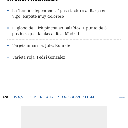
La ‘Laminedependencia’ pasa factura al Barça en
Vigo: empate muy doloroso
El globo de Flick pincha en Balaídos: 1 punto de 6
posibles que da alas al Real Madrid
Tarjeta amarilla: Jules Koundé
Tarjeta roja: Pedri González
BARÇA
FRENKIE DE JONG
PEDRO GONZÁLEZ PEDRI
JULES KOUNDÉ
HANSI FLICK
DANI OLMO
MARC CASADÓ