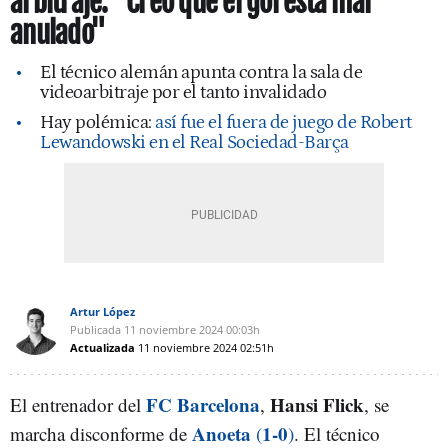
arbitraje: "Creo que el gol está mal
anulado"
El técnico alemán apunta contra la sala de
videoarbitraje por el tanto invalidado
Hay polémica:
así fue el fuera de juego de Robert
Lewandowski en el Real Sociedad-Barça
Artur López
Publicada
11 noviembre 2024
00:03h
Actualizada
11 noviembre 2024
02:51h
FC Barcelona
Hansi Flick
El entrenador del
,
, se
Anoeta
1-0
marcha disconforme de
(
)
. El técnico