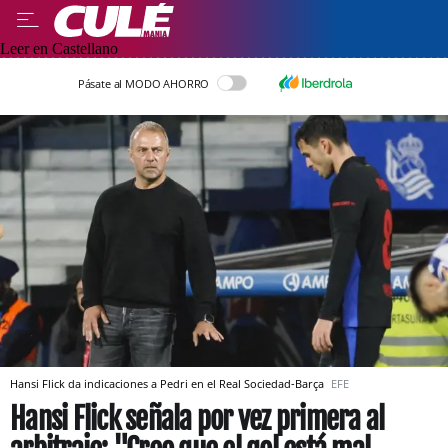
Leer en Castellano
Pásate al MODO AHORRO
Hansi Flick da indicaciones a Pedri en el Real Sociedad-Barça
EFE
Hansi Flick señala por vez primera al