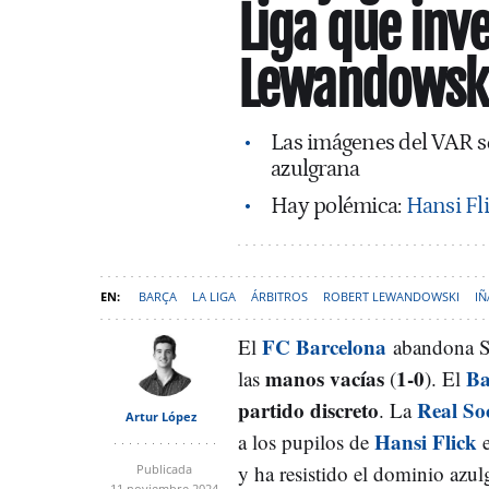
Liga que inve
Lewandowsk
Las imágenes del VAR so
azulgrana
Hay polémica:
Hansi Fli
BARÇA
LA LIGA
ÁRBITROS
ROBERT LEWANDOWSKI
IÑ
FC Barcelona
El
abandona S
manos vacías
1-0
Ba
las
(
). El
partido discreto
Real So
. La
Artur López
Hansi Flick
a los pupilos de
e
y ha resistido el dominio azulg
Publicada
11 noviembre 2024