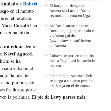
l anulado a
Robert
El Barça naufraga en
juego
en el minuto
Anoeta sin Lamine Yamal:
segunda derrota en Liga
e en el resultado.
Marc Casadó
y
han
Así fue el sorprendente
fuera de juego que anuló el
a
en zona mixta.
vigésimo gol de
Lewandowski: sufrimiento
o un rebote
en Anoeta
dentro
Nayef Aguerd
con
.
Cubarsí se parece cada día
se ha
chichi
más a Puyol: así le quedó la
máscara
nviado el balón al
argo, la sala de
Señalado en Anoeta: Flick
se carga a un peso pesado
l tanto por posición
del Barça en el descanso
s facilitadas por el
pie de Lewy parece más
lven la polémica. El