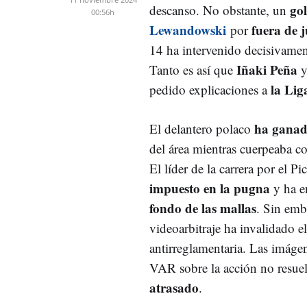
go
descanso. No obstante, un
00:56h
Lewandowski
fuera de 
por
14 ha intervenido decisivament
Iñaki Peña
Tanto es así que
la Lig
pedido explicaciones a
ha ganad
El delantero polaco
del área mientras cuerpeaba 
El líder de la carrera por el Pi
impuesto en la pugna
y ha e
fondo de las mallas
. Sin emb
videoarbitraje ha invalidado e
antirreglamentaria. Las imágene
VAR sobre la acción no resue
atrasado
.