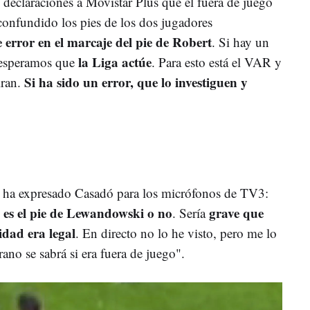
n declaraciones a Movistar Plus que el fuera de juego
onfundido los pies de los dos jugadores
e error en el marcaje del pie de Robert
. Si hay un
la Liga actúe
 esperamos que
. Para esto está el VAR y
Si ha sido un error, que lo investiguen y
iran.
 ha expresado Casadó para los micrófonos de TV3:
si es el pie de Lewandowski o no
grave que
. S
ería
idad era legal
. E
n directo no lo he visto, pero me lo
no se sabrá si era fuera de juego".