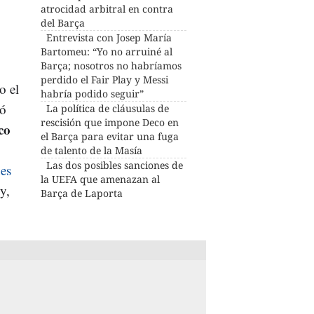
atrocidad arbitral en contra
del Barça
Entrevista con Josep María
Bartomeu: “Yo no arruiné al
Barça; nosotros no habríamos
perdido el Fair Play y Messi
o el
habría podido seguir”
ó
La política de cláusulas de
rescisión que impone Deco en
co
el Barça para evitar una fuga
de talento de la Masía
Las dos posibles sanciones de
es
la UEFA que amenazan al
y,
Barça de Laporta