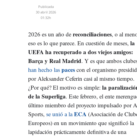
Publicada
30 abril 2026
01:32h
reconciliaciones
2026 es un año de
, o al men
la
eso es lo que parece. En cuestión de meses,
UEFA ha recuperado a dos viejos amigos:
Barça y Real Madrid
. Y es que ambos clube
paces
han hecho las
con el organismo presidi
por Aleksander Ceferin casi al mismo tiempo.
la paralizació
¿Por qué? El motivo es simple:
de la Superliga
. Este febrero, el ente merengu
último miembro del proyecto impulsado por 
ECA
Sports,
se unió a la
(Asociación de Club
Europeos) en un movimiento que significó la
lapidación prácticamente definitiva de una