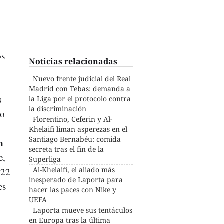
os
Noticias relacionadas
Nuevo frente judicial del Real
Madrid con Tebas: demanda a
s
la Liga por el protocolo contra
la discriminación
do
Florentino, Ceferin y Al-
Khelaifi liman asperezas en el
Santiago Bernabéu: comida
n
secreta tras el fin de la
e,
Superliga
Al-Khelaifi, el aliado más
A22
inesperado de Laporta para
es
hacer las paces con Nike y
UEFA
Laporta mueve sus tentáculos
en Europa tras la última