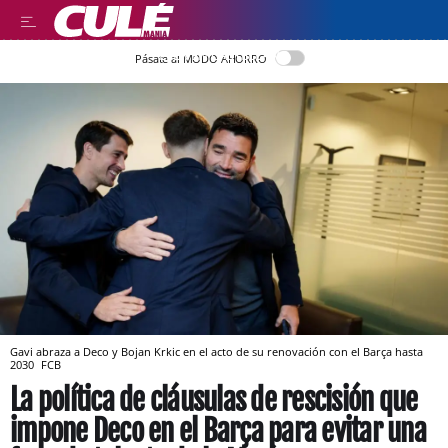
LEER EN CASTELLANO
Pásate al MODO AHORRO
Gavi abraza a Deco y Bojan Krkic en el acto de su renovación con el Barça hasta
2030
FCB
La política de cláusulas de rescisión que
impone Deco en el Barça para evitar una