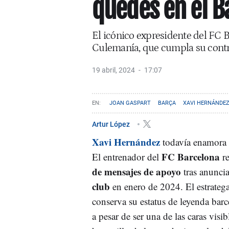
quedes en el B
El icónico expresidente del FC Ba
Culemanía, que cumpla su contr
19 abril, 2024
17:07
JOAN GASPART
BARÇA
XAVI HERNÁNDE
Artur López
Xavi Hernández
todavía enamora e
FC Barcelona
El entrenador del
re
de mensajes de apoyo
tras anuncia
club
en enero de 2024. El estrateg
conserva su estatus de leyenda barce
a pesar de ser una de las caras visib