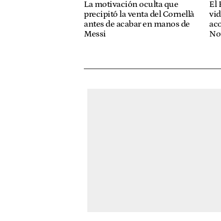
La motivación oculta que
El 
precipitó la venta del Cornellà
vid
antes de acabar en manos de
ac
Messi
No