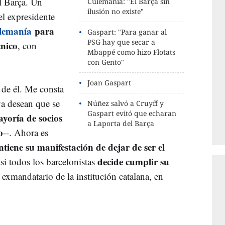
l Barça. Un
Culemanía: "El Barça sin
ilusión no existe"
el expresidente
lemanía
para
Gaspart: "Para ganar al
PSG hay que secar a
cnico
, con
Mbappé como hizo Flotats
con Gento"
Joan Gaspart
 de él. Me consta
va desean que se
Núñez salvó a Cruyff y
Gaspart evitó que echaran
yoría de socios
a Laporta del Barça
o
--. Ahora es
iene su manifestación de dejar de ser el
decide cumplir su
si todos los barcelonistas
l exmandatario de la institución catalana, en