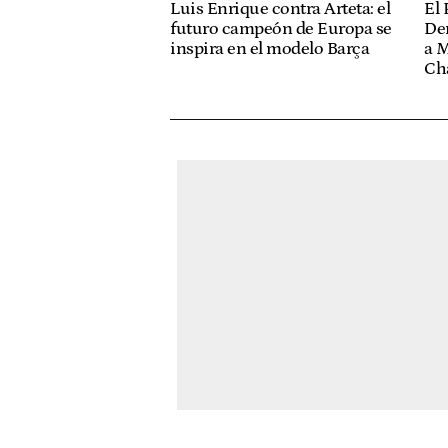
El 
Luis Enrique contra Arteta: el
De
futuro campeón de Europa se
a M
inspira en el modelo Barça
Ch