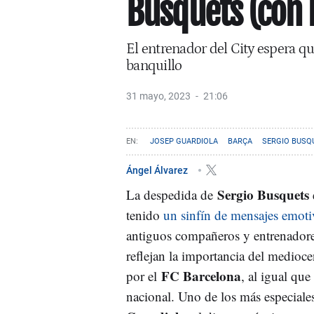
Busquets (con r
El entrenador del City espera qu
banquillo
31 mayo, 2023
21:06
JOSEP GUARDIOLA
BARÇA
SERGIO BUSQ
Ángel Álvarez
Sergio Busquets
La despedida de
tenido
un sinfín de mensajes emoti
antiguos compañeros y entrenador
reflejan la importancia del medioce
FC Barcelona
por el
, al igual que
nacional. Uno de los más especiale