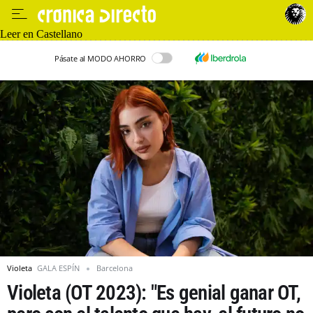
Leer en Castellano
Pásate al MODO AHORRO
Violeta
GALA ESPÍN
Barcelona
Violeta (OT 2023): "Es genial ganar OT,