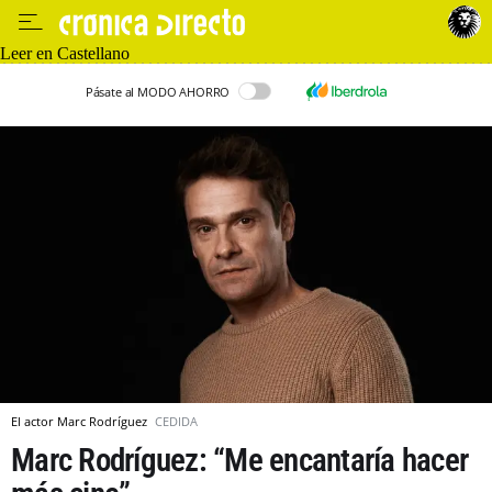
Leer en Castellano
Pásate al MODO AHORRO
El actor Marc Rodríguez
CEDIDA
Marc Rodríguez: “Me encantaría hacer