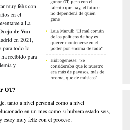
ganar OT, pero con el
ar muy feliz con
talento que hay, el futuro
no dependerá de quién
años en el
gane"
esentarse a La
 Oreja de Van
Laia Marull: "El mal común
de los políticos de hoy es
Madrid en 2021,
querer mantenerse en el
 para todo lo
poder por encima de todo"
 ha recibido para
Hidrogenesse: "Se
demia y
consideraba que lo nuestro
era más de payasos, más de
broma, que de músicos"
or OT?
e, tanto a nivel personal como a nivel
olucionado en un mes como si hubiera estado seis,
y estoy muy feliz con el proceso.