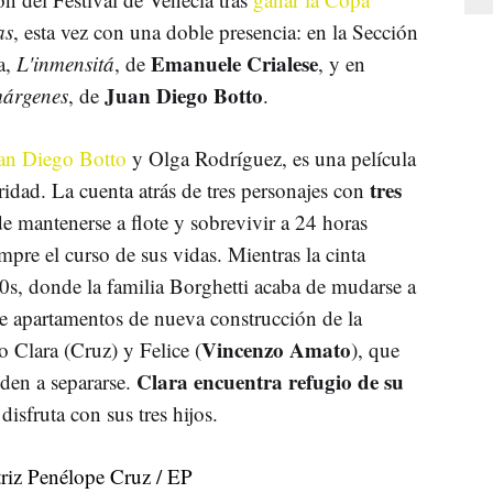
as
, esta vez con una doble presencia: en la Sección
Emanuele Crialese
a,
L'inmensitá
, de
, y en
Juan Diego Botto
márgenes
, de
.
an Diego Botto
y Olga Rodríguez, es una película
tres
aridad. La cuenta atrás de tres personajes con
de mantenerse a flote y sobrevivir a 24 horas
pre el curso de sus vidas. Mientras la cinta
0s, donde la familia Borghetti acaba de mudarse a
e apartamentos de nueva construcción de la
Vincenzo Amato
 Clara (Cruz) y Felice (
), que
Clara encuentra refugio de su
den a separarse.
disfruta con sus tres hijos.