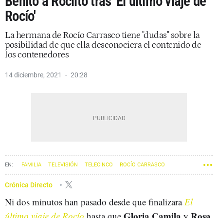
Benito a Rociito tras 'El último viaje de
Rocío'
La hermana de Rocío Carrasco tiene "dudas" sobre la
posibilidad de que ella desconociera el contenido de
los contenedores
14 diciembre, 2021
20:28
FAMILIA
TELEVISIÓN
TELECINCO
ROCÍO CARRASCO
GLORIA CAMILA
ROSA BENITO
Crónica Directo
Ni dos minutos han pasado desde que finalizara
El
Gloria Camila
Rosa
último viaje de Rocío
hasta que
y